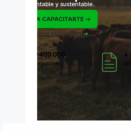
Eficiente, rentable y sustentable.
EMPEZÁ A CAPACITARTE
➔
Explorá nuestros contenidos
➔
+400.000
+
seguidores
ar