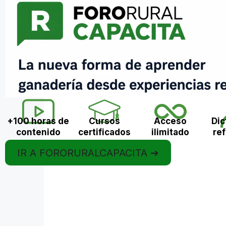
+100 horas de
Cursos
Acceso
Dic
contenido
certificados
ilimitado
re
IR A FORORURALCAPACITA ➔