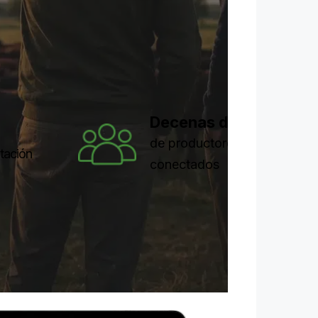
Decenas de miles
de productores
tación
conectados