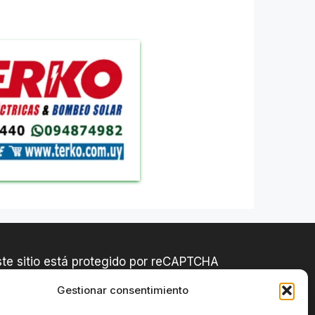
ste sitio está protegido por reCAPTCHA
se aplican la
Política de Privacidad
y los
Gestionar consentimiento
érminos del Servicio
de Google.