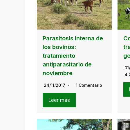
Parasitosis interna de
Co
los bovinos:
tr
tratamiento
ge
antiparasitario de
01
noviembre
4 
24/11/2017
1 Comentario
Leer más