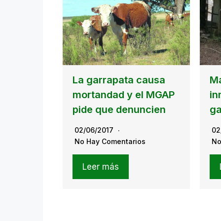
La garrapata causa
Ma
mortandad y el MGAP
in
pide que denuncien
g
02/06/2017
02
No Hay Comentarios
No
Leer más