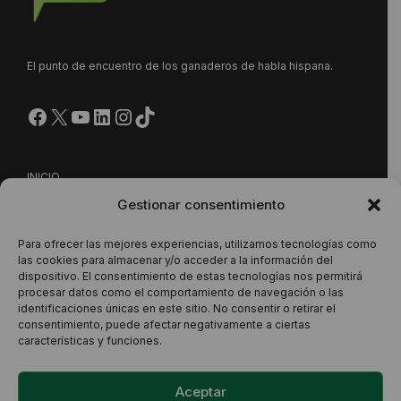
El punto de encuentro de los ganaderos de habla hispana.
Facebook
X
YouTube
LinkedIn
Instagram
https://www.tiktok.com/@
INICIO
Gestionar consentimiento
NUESTRA PROPUESTA
CONTACTO
Para ofrecer las mejores experiencias, utilizamos tecnologías como
las cookies para almacenar y/o acceder a la información del
dispositivo. El consentimiento de estas tecnologías nos permitirá
procesar datos como el comportamiento de navegación o las
Este sitio está protegido por reCAPTCHA y se aplican la
identificaciones únicas en este sitio. No consentir o retirar el
consentimiento, puede afectar negativamente a ciertas
Política de Privacidad
y los
Términos del Servicio
de Google.
características y funciones.
Aceptar