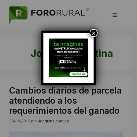
Saltar
al
Menú
contenido
×
Joaquín Lapetina
Cambios diarios de parcela
atendiendo a los
requerimientos del ganado
30/08/2017
por
Joaquín Lapetina