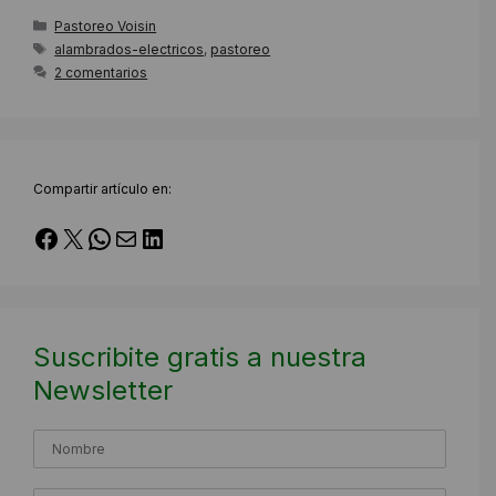
Categorías
Pastoreo Voisin
Etiquetas
alambrados-electricos
,
pastoreo
2 comentarios
Compartir artículo en:
Facebook
X
WhatsApp
Correo electrónico
LinkedIn
Suscribite gratis a nuestra
Newsletter