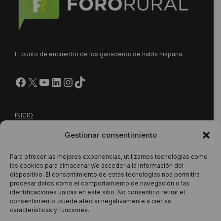
El punto de encuentro de los ganaderos de habla hispana.
Facebook
X
YouTube
LinkedIn
Instagram
https://www.tiktok.com/@
INICIO
NUESTRA PROPUESTA
Gestionar consentimiento
CONTACTO
Para ofrecer las mejores experiencias, utilizamos tecnologías como
las cookies para almacenar y/o acceder a la información del
dispositivo. El consentimiento de estas tecnologías nos permitirá
procesar datos como el comportamiento de navegación o las
Este sitio está protegido por reCAPTCHA y se aplican la
identificaciones únicas en este sitio. No consentir o retirar el
Política de Privacidad
y los
Términos del Servicio
de Google.
consentimiento, puede afectar negativamente a ciertas
características y funciones.