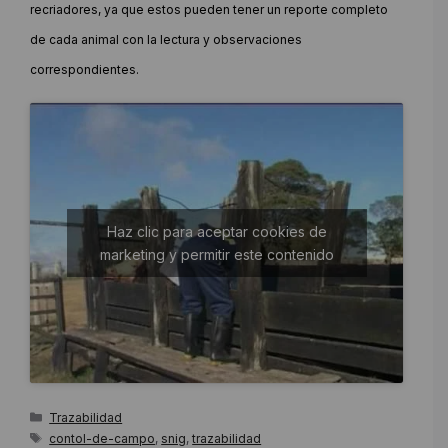
recriadores, ya que estos pueden tener un reporte completo
de cada animal con la lectura y observaciones
correspondientes.
Haz clic para aceptar cookies de
marketing y permitir este contenido
Categorías
Trazabilidad
Etiquetas
contol-de-campo
,
snig
,
trazabilidad