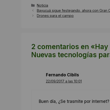
Categorías
Noticia
Bayucuá sigue festejando, ahora con Gra
Drones para el campo
2 comentarios en «Hay 
Nuevas tecnologías par
Fernando Cibils
22/09/2017 a las 10:01
Buen día, ¿Se trasmite por internet?