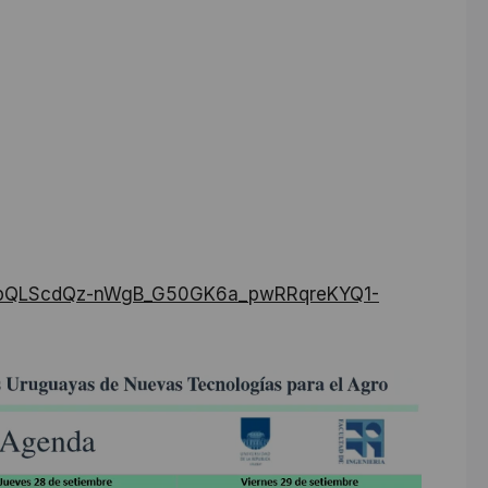
1FAIpQLScdQz-nWgB_G50GK6a_pwRRqreKYQ1-