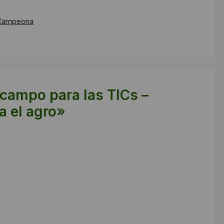
n Campeona
campo para las TICs –
a el agro»