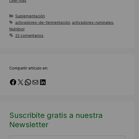
Leer más
Categorías
Suplementación
Etiquetas
activadores-de-fermentación
,
activadores-ruminales
,
Nutribiol
22 comentarios
Compartir artículo en:
Facebook
X
WhatsApp
Correo electrónico
LinkedIn
Suscribite gratis a nuestra
Newsletter