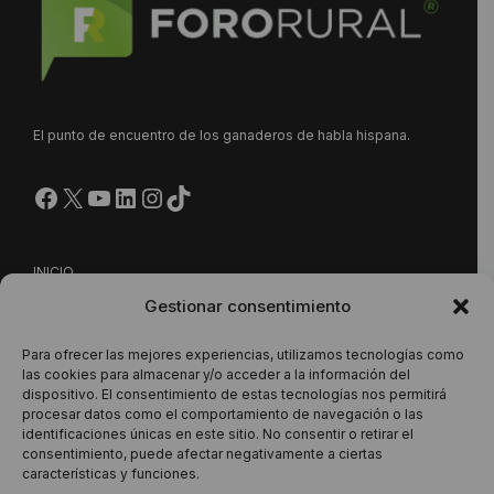
El punto de encuentro de los ganaderos de habla hispana.
Facebook
X
YouTube
LinkedIn
Instagram
https://www.tiktok.com/@
INICIO
Gestionar consentimiento
NUESTRA PROPUESTA
CONTACTO
Para ofrecer las mejores experiencias, utilizamos tecnologías como
las cookies para almacenar y/o acceder a la información del
dispositivo. El consentimiento de estas tecnologías nos permitirá
procesar datos como el comportamiento de navegación o las
Este sitio está protegido por reCAPTCHA y se aplican la
identificaciones únicas en este sitio. No consentir o retirar el
consentimiento, puede afectar negativamente a ciertas
Política de Privacidad
y los
Términos del Servicio
de Google.
características y funciones.