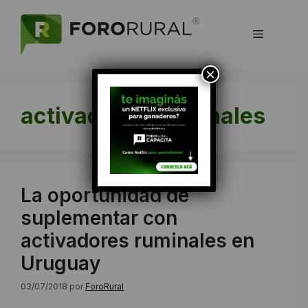
Saltar
al
Menú
contenido
×
activadores-ruminales
La oportunidad de
suplementar con
activadores ruminales en
Uruguay
03/07/2018
por
ForoRural