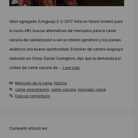
Valor agregado (Uruguay) 2-2-2017 Ante un futuro incierto para
la cuota 481, buscar alternativas de mercados para la carne
vacuna de calidad pasó a ser un interés genérico y los países
asiáticos una buena oportunidad. El broker de carnes uruguayo
radicado en China, Daniel Castiglioni, dijo que la demanda por
cortes de carne vacuna de …
Leer más
Categorías
Mercado de la carne
,
Noticia
Etiquetas
carne-exportacion
,
carne-vacuna
,
mercado-carne
Deja un comentario
Compartir artículo en: