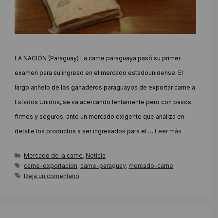
LA NACIÓN (Paraguay) La carne paraguaya pasó su primer
examen para su ingreso en el mercado estadounidense. El
largo anhelo de los ganaderos paraguayos de exportar carne a
Estados Unidos, se va acercando lentamente pero con pasos
firmes y seguros, ante un mercado exigente que analiza en
detalle los productos a ser ingresados para el …
Leer más
Categorías
Mercado de la carne
,
Noticia
Etiquetas
carne-exportacion
,
carne-paraguay
,
mercado-carne
Deja un comentario