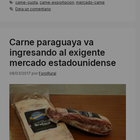
Etiquetas
carne-cuota
,
carne-exportacion
,
mercado-carne
Deja un comentario
Carne paraguaya va
ingresando al exigente
mercado estadounidense
08/03/2017
por
ForoRural