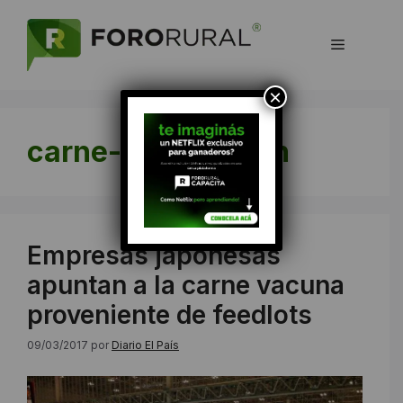
Saltar
al
Menú
contenido
×
carne-exportacion
Empresas japonesas
apuntan a la carne vacuna
proveniente de feedlots
09/03/2017
por
Diario El País