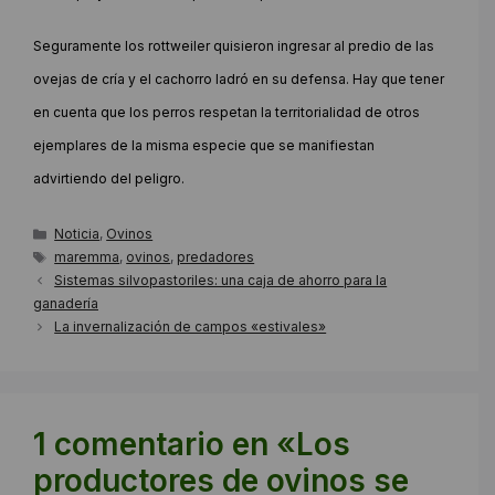
Seguramente los rottweiler quisieron ingresar al predio de las
ovejas de cría y el cachorro ladró en su defensa. Hay que tener
en cuenta que los perros respetan la territorialidad de otros
ejemplares de la misma especie que se manifiestan
advirtiendo del peligro.
Categorías
Noticia
,
Ovinos
Etiquetas
maremma
,
ovinos
,
predadores
Sistemas silvopastoriles: una caja de ahorro para la
ganadería
La invernalización de campos «estivales»
1 comentario en «Los
productores de ovinos se