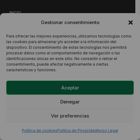
INICIO
Gestionar consentimiento
NUESTRA PROPUESTA
CONTACTO
Para ofrecer las mejores experiencias, utilizamos tecnologías como
las cookies para almacenar y/o acceder a la información del
dispositivo. El consentimiento de estas tecnologías nos permitirá
procesar datos como el comportamiento de navegación o las
Este sitio está protegido por reCAPTCHA y se aplican la
identificaciones únicas en este sitio. No consentir o retirar el
consentimiento, puede afectar negativamente a ciertas
Política de Privacidad
y los
Términos del Servicio
de Google.
características y funciones.
Aceptar
Denegar
Política de Privacidad
Aviso Legal
Política de cookies
Ver preferencias
© 2026
• Creado con
GeneratePress
Política de cookies
Política de Privacidad
Aviso Legal