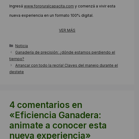
Ingresá
www.fororuralcapacita.com
y comenzá a vivir esta
nueva experiencia en un formato 100% digital.
VER MÁS
Categorías
Noticia
Ganadería de precisión: ¿dónde estamos perdiendo el
tiempo?
Arrancar con todo la recría! Claves del manejo durante el
destete
4 comentarios en
«Eficiencia Ganadera:
animate a conocer esta
nueva experiencia»