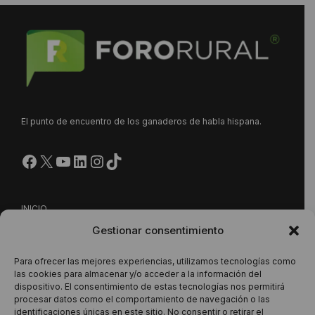
El punto de encuentro de los ganaderos de habla hispana.
Facebook
X
YouTube
LinkedIn
Instagram
https://www.tiktok.com/@
INICIO
Gestionar consentimiento
NUESTRA PROPUESTA
CONTACTO
Para ofrecer las mejores experiencias, utilizamos tecnologías como
las cookies para almacenar y/o acceder a la información del
dispositivo. El consentimiento de estas tecnologías nos permitirá
procesar datos como el comportamiento de navegación o las
Este sitio está protegido por reCAPTCHA y se aplican la
identificaciones únicas en este sitio. No consentir o retirar el