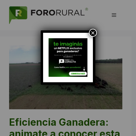
Saltar
al
Menú
contenido
×
Eficiencia Ganadera:
animate a conocer esta