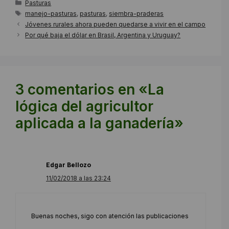
Categorías
Pasturas
Etiquetas
manejo-pasturas
,
pasturas
,
siembra-praderas
Jóvenes rurales ahora pueden quedarse a vivir en el campo
Por qué baja el dólar en Brasil, Argentina y Uruguay?
3 comentarios en «La
lógica del agricultor
aplicada a la ganadería»
Edgar Bellozo
11/02/2018 a las 23:24
Buenas noches, sigo con atención las publicaciones