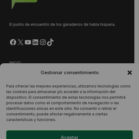
El punto de encuentro de los ganaderos de habla hispana.
Facebook
X
YouTube
LinkedIn
Instagram
https://www.tiktok.com/@
INICIO
Gestionar consentimiento
NUESTRA PROPUESTA
CONTACTO
Para ofrecer las mejores experiencias, utilizamos tecnologías como
las cookies para almacenar y/o acceder a la información del
dispositivo. El consentimiento de estas tecnologías nos permitirá
procesar datos como el comportamiento de navegación o las
Este sitio está protegido por reCAPTCHA y se aplican la
identificaciones únicas en este sitio. No consentir o retirar el
consentimiento, puede afectar negativamente a ciertas
Política de Privacidad
y los
Términos del Servicio
de Google.
características y funciones.
Aceptar