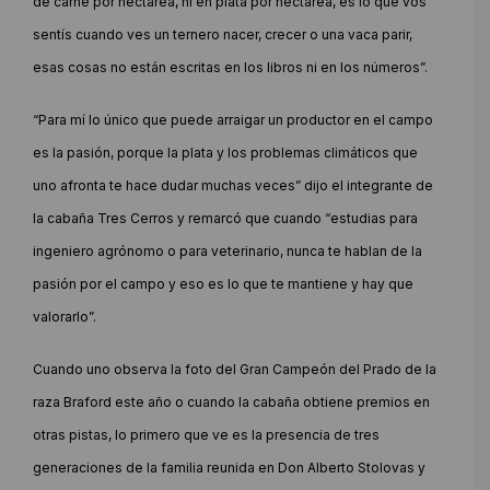
de carne por hectárea, ni en plata por hectárea, es lo que vos
sentís cuando ves un ternero nacer, crecer o una vaca parir,
esas cosas no están escritas en los libros ni en los números”.
“Para mí lo único que puede arraigar un productor en el campo
es la pasión, porque la plata y los problemas climáticos que
uno afronta te hace dudar muchas veces” dijo el integrante de
la cabaña Tres Cerros y remarcó que cuando “estudias para
ingeniero agrónomo o para veterinario, nunca te hablan de la
pasión por el campo y eso es lo que te mantiene y hay que
valorarlo”.
Cuando uno observa la foto del Gran Campeón del Prado de la
raza Braford este año o cuando la cabaña obtiene premios en
otras pistas, lo primero que ve es la presencia de tres
generaciones de la familia reunida en Don Alberto Stolovas y