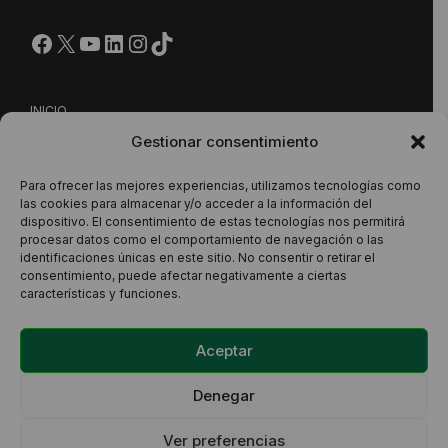
Facebook
X
YouTube
LinkedIn
Instagram
https://www.tiktok.com/@
INICIO
Gestionar consentimiento
NUESTRA PROPUESTA
CONTACTO
Para ofrecer las mejores experiencias, utilizamos tecnologías como
las cookies para almacenar y/o acceder a la información del
dispositivo. El consentimiento de estas tecnologías nos permitirá
procesar datos como el comportamiento de navegación o las
Este sitio está protegido por reCAPTCHA y se aplican la
identificaciones únicas en este sitio. No consentir o retirar el
consentimiento, puede afectar negativamente a ciertas
Política de Privacidad
y los
Términos del Servicio
de Google.
características y funciones.
Aceptar
Denegar
Política de Privacidad
Aviso Legal
Política de cookies
Ver preferencias