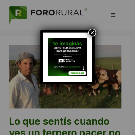
Saltar
al
Menú
contenido
×
Lo que sentís cuando
ves un ternero nacer no