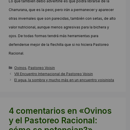
Lo que también debo advertirle es que podrá librarse de la
Charrurana, que es la peor, pero irán a permanecer y aparecer
otras invernales que son parecidas, también con setas, de alto
valor nutricional, aunque menos agresivas para la bichera y
ojos. De todas formas tendrá más herramientas para
defenderse mejor de la flechilla que si no hiciera Pastoreo
Racional.
Categorías
Ovinos
,
Pastoreo Voisin
VIII Encuentro Internacional de Pastoreo Voisin
El agua, la sombra y mucho más en un encuentro voisinista
4 comentarios en «Ovinos
y el Pastoreo Racional:
cómo se potencian?»