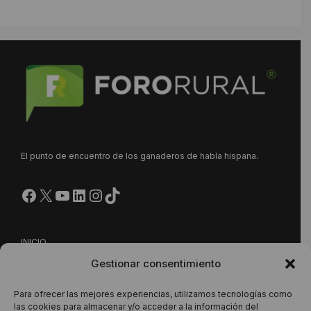
El punto de encuentro de los ganaderos de habla hispana.
Facebook
X
YouTube
LinkedIn
Instagram
https://www.tiktok.com/@
INICIO
Gestionar consentimiento
NUESTRA PROPUESTA
CONTACTO
Para ofrecer las mejores experiencias, utilizamos tecnologías como
las cookies para almacenar y/o acceder a la información del