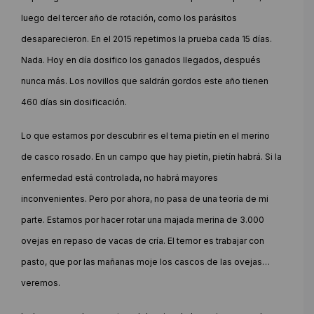
luego del tercer año de rotación, como los parásitos
desaparecieron. En el 2015 repetimos la prueba cada 15 días.
Nada. Hoy en día dosifico los ganados llegados, después
nunca más. Los novillos que saldrán gordos este año tienen
460 días sin dosificación.
Lo que estamos por descubrir es el tema pietín en el merino
de casco rosado. En un campo que hay pietín, pietín habrá. Si la
enfermedad está controlada, no habrá mayores
inconvenientes. Pero por ahora, no pasa de una teoría de mi
parte. Estamos por hacer rotar una majada merina de 3.000
ovejas en repaso de vacas de cría. El temor es trabajar con
pasto, que por las mañanas moje los cascos de las ovejas…
veremos.