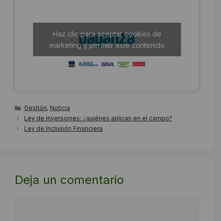
Haz clic para aceptar cookies de
marketing y permitir este contenido
Categorías
Gestión
,
Noticia
Ley de inversiones: ¿quiénes aplican en el campo?
Ley de Inclusión Financiera
Deja un comentario
Comentario