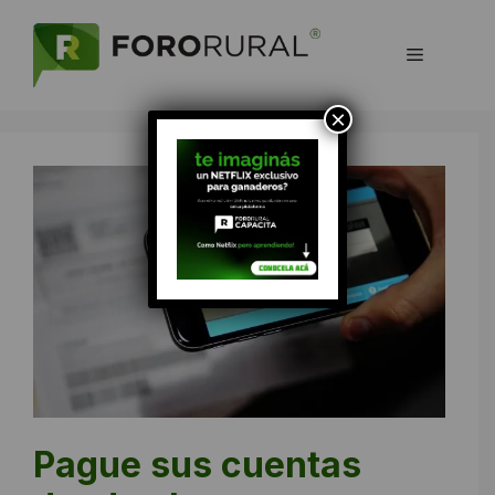
Saltar
al
Menú
contenido
×
Pague sus cuentas