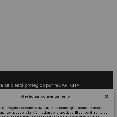
te sitio está protegido por reCAPTCHA
se aplican la
Política de Privacidad
y los
Gestionar consentimiento
rminos del Servicio
de Google.
r las mejores experiencias, utilizamos tecnologías como las cookies
nar y/o acceder a la información del dispositivo. El consentimiento de