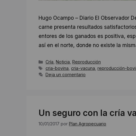
Hugo Ocampo – Diario El Observador D
carne presenta resultados satisfactorio
entores de los ganados es positiva, esp
así en el norte, donde no existe la mism
Categorías
Cría
,
Noticia
,
Reproducción
Etiquetas
cria-bovina
,
cria-vacuna
,
reproducción-bov
Deja un comentario
Un seguro con la cría v
10/01/2017
por
Plan Agropecuario