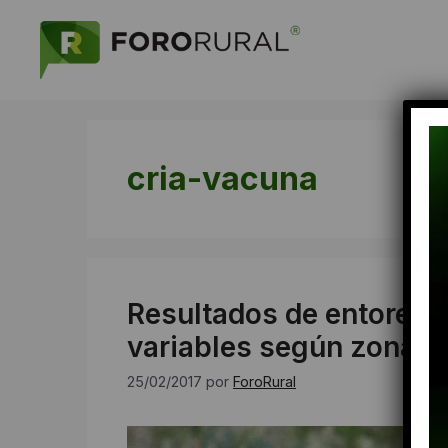
Saltar
al
contenido
cria-vacuna
Resultados de entores 
variables según zonas
25/02/2017
por
ForoRural