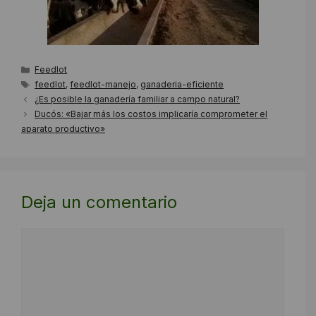
Categorías
Feedlot
Etiquetas
feedlot
,
feedlot-manejo
,
ganaderia-eficiente
¿Es posible la ganadería familiar a campo natural?
Ducós: «Bajar más los costos implicaría comprometer el
aparato productivo»
Deja un comentario
Comentario