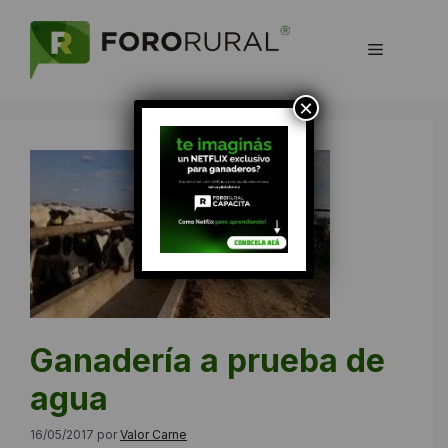
Saltar
al
Menú
contenido
×
Ganadería a prueba de
agua
16/05/2017
por
Valor Carne