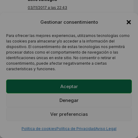
03/11/2017 a las 22:43
Gestionar consentimiento
El PRV, es sin dudas el mejor sistema de manejo de
Para ofrecer las mejores experiencias, utilizamos tecnologías como
los pastos indiscutiblemente. Ahora, mucho me
las cookies para almacenar y/o acceder a la información del
dispositivo. El consentimiento de estas tecnologías nos permitirá
llama la atención de como se describen los milagros
procesar datos como el comportamiento de navegación o las
identificaciones únicas en este sitio. No consentir o retirar el
que produce al año o a los pocos años de
consentimiento, puede afectar negativamente a ciertas
implantado , es poco creíble y creo yo poco serio ,
características y funciones.
sobre todo para la gente que tiene intenciones de
Aceptar
empezar a aplicarlo. Hay un viejo dicho que expresa
«los números no mienten, mienten los que hacen los
Denegar
números» . El campo natural, esa gran bondad que
Ver preferencias
nos dio la naturaleza, tiene una increíble cantidad de
especies , pocas leguminosas y baja fertilidad y en
Política de cookies
Política de Privacidad
Aviso Legal
invierno crece insignificantemente, apliques el