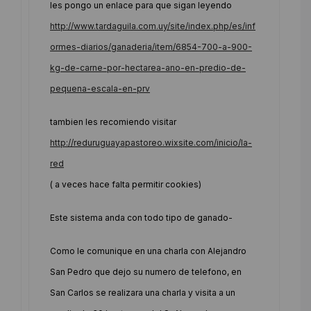
les pongo un enlace para que sigan leyendo
http://www.tardaguila.com.uy/site/index.php/es/inf
ormes-diarios/ganaderia/item/6854-700-a-900-
kg-de-carne-por-hectarea-ano-en-predio-de-
pequena-escala-en-prv
tambien les recomiendo visitar
http://reduruguayapastoreo.wixsite.com/inicio/la-
red
( a veces hace falta permitir cookies)
Este sistema anda con todo tipo de ganado-
Como le comunique en una charla con Alejandro
San Pedro que dejo su numero de telefono, en
San Carlos se realizara una charla y visita a un