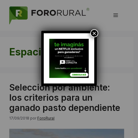
Saltar
al
Menú
contenido
×
Espacio Toro
Selección por ambiente:
los criterios para un
ganado pasto dependiente
17/09/2018
por
ForoRural