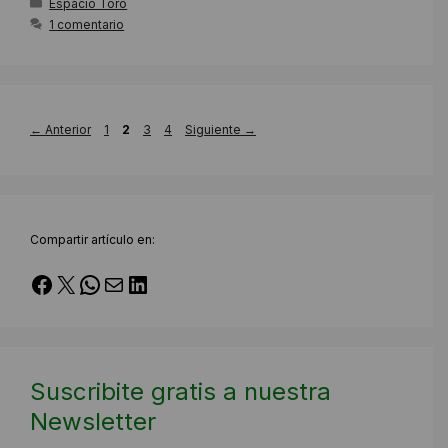
Categorías
Espacio Toro
1 comentario
Página
Página
Página
Página
←
Anterior
1
2
3
4
Siguiente
→
Compartir artículo en:
Facebook
X
WhatsApp
Correo electrónico
LinkedIn
Suscribite gratis a nuestra
Newsletter