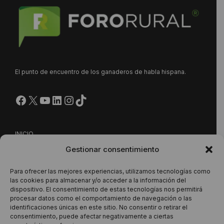
El punto de encuentro de los ganaderos de habla hispana.
Facebook
X
YouTube
LinkedIn
Instagram
https://www.tiktok.com/@
INICIO
Gestionar consentimiento
NUESTRA PROPUESTA
CONTACTO
Para ofrecer las mejores experiencias, utilizamos tecnologías como
las cookies para almacenar y/o acceder a la información del
dispositivo. El consentimiento de estas tecnologías nos permitirá
procesar datos como el comportamiento de navegación o las
Este sitio está protegido por reCAPTCHA y se aplican la
identificaciones únicas en este sitio. No consentir o retirar el
consentimiento, puede afectar negativamente a ciertas
Política de Privacidad
y los
Términos del Servicio
de Google.