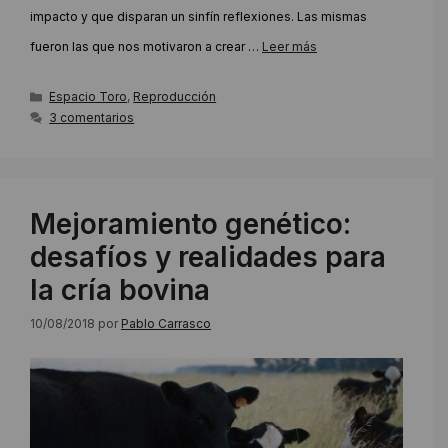
impacto y que disparan un sinfín reflexiones. Las mismas
fueron las que nos motivaron a crear …
Leer más
Categorías
Espacio Toro
,
Reproducción
3 comentarios
Mejoramiento genético:
desafíos y realidades para
la cría bovina
10/08/2018
por
Pablo Carrasco