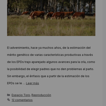
El advenimiento, hace ya muchos años, de la estimación del
mérito genético de varias características productivas a través
de los EPDs trajo aparejado algunos avances para la cría, como
la posibilidad de elegir padres que no den problemas al parto.
Sin embargo, el énfasis que a partir de la estimación de los
EPDs se le …
Leer más
Categorías
Espacio Toro
,
Reproducción
12 comentarios