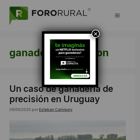
Saltar
al
Menú
contenido
×
ganaderia-precision
Un caso de ganadería de
precisión en Uruguay
09/05/2020
por
Esteban Carriquiry