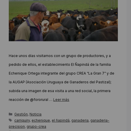
Hace unos días visitamos con un grupo de productores, y a
pedido de ellos, el establecimiento El Ñapindá de la familia
Echenique Ortega integrante del grupo CREA “La Gran 7” y de
la AUGAP (Asociación Uruguaya de Ganaderos del Pastizal);
subida una imagen de esa visita a una red social, la primera
reacción de @fororural …
Leer más
Categorías
Gestión
,
Noticia
Etiquetas
carriquiry
,
echenique
,
el ñapindá
,
ganaderia
,
ganaderia-
precision
,
grupo-crea