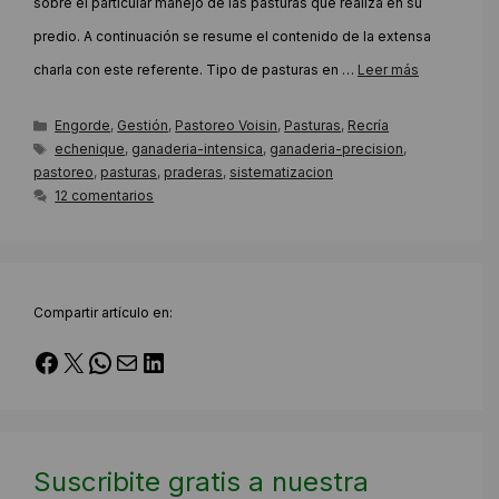
sobre el particular manejo de las pasturas que realiza en su
predio. A continuación se resume el contenido de la extensa
charla con este referente. Tipo de pasturas en …
Leer más
Categorías
Engorde
,
Gestión
,
Pastoreo Voisin
,
Pasturas
,
Recría
Etiquetas
echenique
,
ganaderia-intensica
,
ganaderia-precision
,
pastoreo
,
pasturas
,
praderas
,
sistematizacion
12 comentarios
Compartir artículo en:
Facebook
X
WhatsApp
Correo electrónico
LinkedIn
Suscribite gratis a nuestra