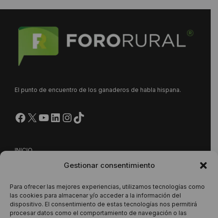
El punto de encuentro de los ganaderos de habla hispana.
Facebook
X
YouTube
LinkedIn
Instagram
https://www.tiktok.com/@
INICIO
Gestionar consentimiento
NUESTRA PROPUESTA
CONTACTO
Para ofrecer las mejores experiencias, utilizamos tecnologías como
las cookies para almacenar y/o acceder a la información del
dispositivo. El consentimiento de estas tecnologías nos permitirá
procesar datos como el comportamiento de navegación o las