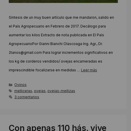
Síntesis de un muy buen artículo que me mandaron, salido en
el País Agropecuario en Febrero de 2017. Decálogo para
aumentar los kilos Extracto de nota publicada en El País
AgropecuarioPor Gianni Bianchi Olascoaga Ing. Agr., Dr.
2tanos@gmail.com Para lograr incrementos significativos en
los kg de corderos vendidos/ ovejas encarneradas es
imprescindible focalizarse en medidas …
Leer más
Categorías
Ovinos
Etiquetas
melliceras
,
ovejas
,
ovejas-mellizas
3 comentarios
Con apenas 110 hás. vive