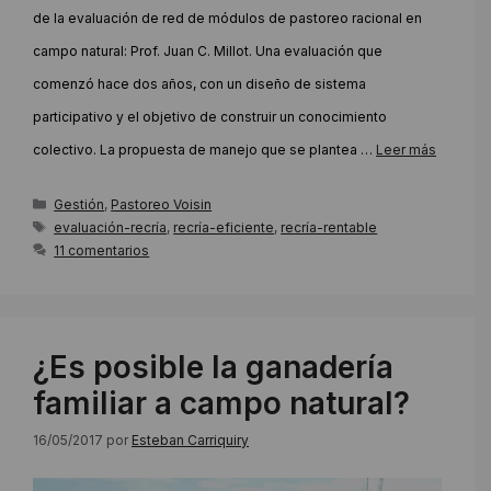
de la evaluación de red de módulos de pastoreo racional en
campo natural: Prof. Juan C. Millot. Una evaluación que
comenzó hace dos años, con un diseño de sistema
participativo y el objetivo de construir un conocimiento
colectivo. La propuesta de manejo que se plantea …
Leer más
Categorías
Gestión
,
Pastoreo Voisin
Etiquetas
evaluación-recría
,
recría-eficiente
,
recría-rentable
11 comentarios
¿Es posible la ganadería
familiar a campo natural?
16/05/2017
por
Esteban Carriquiry