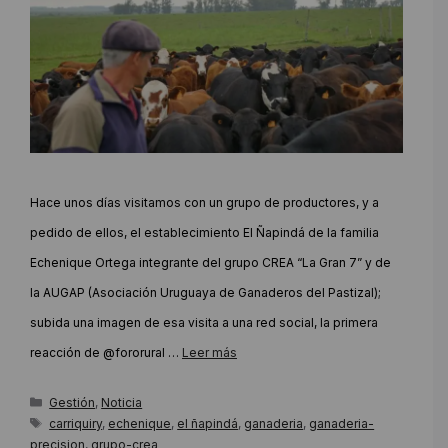
Hace unos días visitamos con un grupo de productores, y a
pedido de ellos, el establecimiento El Ñapindá de la familia
Echenique Ortega integrante del grupo CREA “La Gran 7” y de
la AUGAP (Asociación Uruguaya de Ganaderos del Pastizal);
subida una imagen de esa visita a una red social, la primera
reacción de @fororural …
Leer más
Categorías
Gestión
,
Noticia
Etiquetas
carriquiry
,
echenique
,
el ñapindá
,
ganaderia
,
ganaderia-
precision
,
grupo-crea