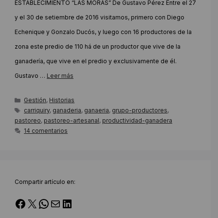
ESTABLECIMIENTO “LAS MORAS” De Gustavo Pérez Entre el 27
y el 30 de setiembre de 2016 visitamos, primero con Diego
Echenique y Gonzalo Ducós, y luego con 16 productores de la
zona este predio de 110 há de un productor que vive de la
ganadería, que vive en el predio y exclusivamente de él.
Gustavo …
Leer más
Categorías
Gestión
,
Historias
Etiquetas
carriquiry
,
ganaderia
,
ganaeria
,
grupo-productores
,
pastoreo
,
pastoreo-artesanal
,
productividad-ganadera
14 comentarios
Compartir artículo en:
Facebook
X
WhatsApp
Correo electrónico
LinkedIn