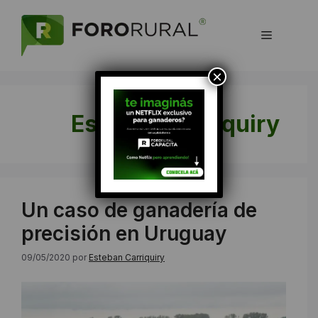
Saltar
al
Menú
contenido
×
Esteban Carriquiry
Un caso de ganadería de
precisión en Uruguay
09/05/2020
por
Esteban Carriquiry