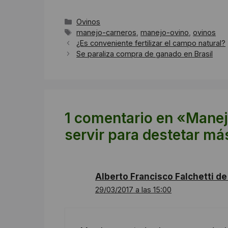
Categorías
Ovinos
Etiquetas
manejo-carneros
,
manejo-ovino
,
ovinos
¿Es conveniente fertilizar el campo natural?
Se paraliza compra de ganado en Brasil
1 comentario en «Manejo
servir para destetar má
Alberto Francisco Falchetti d
29/03/2017 a las 15:00