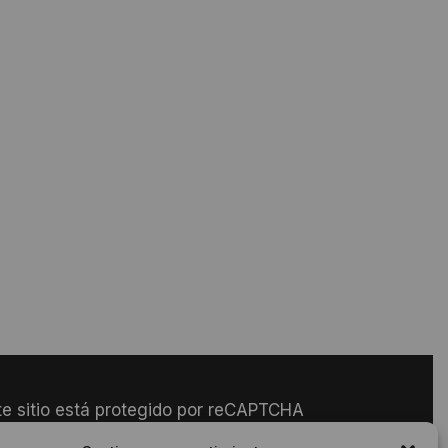
te sitio está protegido por reCAPTCHA
se aplican la
Política de Privacidad
y los