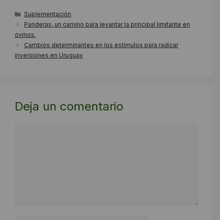
Categorías
Suplementación
Parideras, un camino para levantar la principal limitante en
ovinos.
Cambios determinantes en los estímulos para radicar
inversiones en Uruguay
Deja un comentario
Comentario