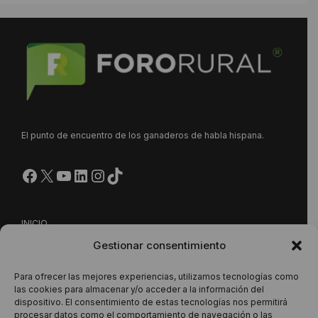
El punto de encuentro de los ganaderos de habla hispana.
Facebook
X
YouTube
LinkedIn
Instagram
https://www.tiktok.com/@
INICIO
Gestionar consentimiento
NUESTRA PROPUESTA
CONTACTO
Para ofrecer las mejores experiencias, utilizamos tecnologías como
las cookies para almacenar y/o acceder a la información del
dispositivo. El consentimiento de estas tecnologías nos permitirá
procesar datos como el comportamiento de navegación o las